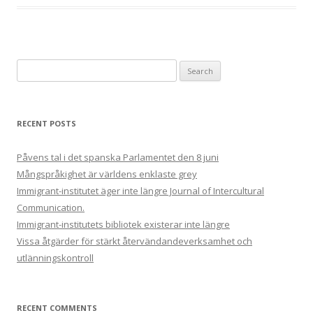
Search
for:
RECENT POSTS
Påvens tal i det spanska Parlamentet den 8 juni
Mångspråkighet är världens enklaste grey
Immigrant-institutet äger inte längre Journal of Intercultural
Communication.
Immigrant-institutets bibliotek existerar inte längre
Vissa åtgärder för stärkt återvändandeverksamhet och
utlänningskontroll
RECENT COMMENTS