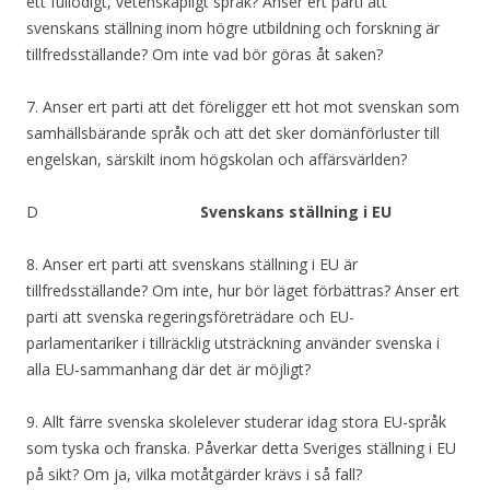
ett fullödigt, vetenskapligt språk? Anser ert parti att
svenskans ställning inom högre utbildning och forskning är
tillfredsställande? Om inte vad bör göras åt saken?
7. Anser ert parti att det föreligger ett hot mot svenskan som
samhällsbärande språk och att det sker domänförluster till
engelskan, särskilt inom högskolan och affärsvärlden?
D
Svenskans ställning i EU
8. Anser ert parti att svenskans ställning i EU är
tillfredsställande? Om inte, hur bör läget förbättras? Anser ert
parti att svenska regeringsföreträdare och EU-
parlamentariker i tillräcklig utsträckning använder svenska i
alla EU-sammanhang där det är möjligt?
9. Allt färre svenska skolelever studerar idag stora EU-språk
som tyska och franska. Påverkar detta Sveriges ställning i EU
på sikt? Om ja, vilka motåtgärder krävs i så fall?