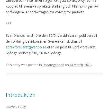
talesperson? Inte heller någon uttryckt språkpolicy, som är
kopplad till svenska språkets ställning och tillämpningen av
språklagen? Är språkfrågan för oviktig för partiet?
***
Svar önskas helst före den 30/5, varvid svaren publiceras i
den ordning de inkommer. Svaren kan skickas till
sprakforsvaret@yahoo.se
eller via post till Språkförsvaret,
Spånga kyrkväg 616, 16362 Spånga
This entry was posted in
Uncategorized
on
14 March, 2022
.
Introduktion
Leave a reply