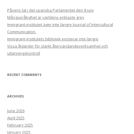
Påvens tal i det spanska Parlamentet den 8 juni
Mångspråkighet är världens enklaste grey
Immigrant-institutet äger inte längre Journal of Intercultural
Communication.
Immigrant-institutets bibliotek existerar inte längre
Vissa åtgärder för stärkt återvändandeverksamhet och
utlänningskontroll
RECENT COMMENTS
ARCHIVES
June 2026
April 2025
February 2025
January 2025