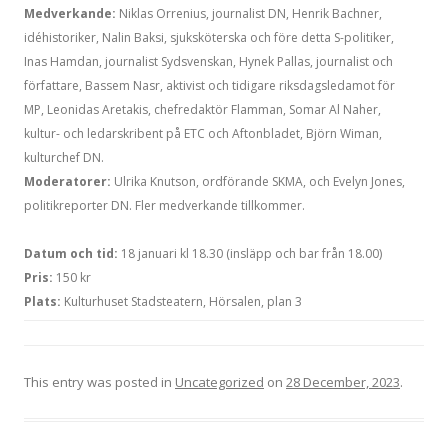
Medverkande:
Niklas Orrenius, journalist DN, Henrik Bachner,
idéhistoriker, Nalin Baksi, sjuksköterska och före detta S-politiker,
Inas Hamdan, journalist Sydsvenskan, Hynek Pallas, journalist och
författare, Bassem Nasr, aktivist och tidigare riksdagsledamot för
MP, Leonidas Aretakis, chefredaktör Flamman, Somar Al Naher,
kultur- och ledarskribent på ETC och Aftonbladet, Björn Wiman,
kulturchef DN.
Moderatorer:
Ulrika Knutson, ordförande SKMA, och Evelyn Jones,
politikreporter DN. Fler medverkande tillkommer.
Datum och tid:
18 januari kl 18.30 (insläpp och bar från 18.00)
Pris:
150 kr
Plats:
Kulturhuset Stadsteatern, Hörsalen, plan 3
This entry was posted in
Uncategorized
on
28 December, 2023
.