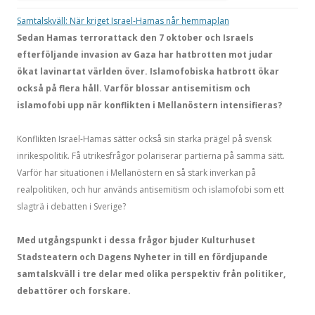
Samtalskväll: När kriget Israel-Hamas når hemmaplan
Sedan Hamas terrorattack den 7 oktober och Israels
efterföljande invasion av Gaza har hatbrotten mot judar
ökat lavinartat världen över. Islamofobiska hatbrott ökar
också på flera håll. Varför blossar antisemitism och
islamofobi upp när konflikten i Mellanöstern intensifieras?
Konflikten Israel-Hamas sätter också sin starka prägel på svensk
inrikespolitik. Få utrikesfrågor polariserar partierna på samma sätt.
Varför har situationen i Mellanöstern en så stark inverkan på
realpolitiken, och hur används antisemitism och islamofobi som ett
slagträ i debatten i Sverige?
Med utgångspunkt i dessa frågor bjuder Kulturhuset
Stadsteatern och Dagens Nyheter in till en fördjupande
samtalskväll i tre delar med olika perspektiv från politiker,
debattörer och forskare.