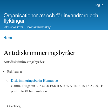
Skip
Log in
User
to
account
Organisationer av och för invandrare och
main
menu
flyktingar
content
inklusive kurs i föreningskunskap
Home
Breadcrumb
Antidiskrimineringsbyråer
Antidiskrimineringsbyråer
Eskilstuna
Diskrimineringsbyrån Humanitas
Gamla Tullgatan 3, 632 20 ESKILSTUNA Tel: 016-13 23 25, E-
post: info @ humanitas.se
Göteborg