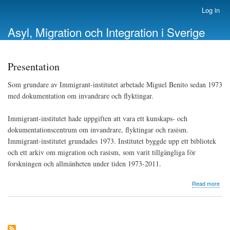
Skip
Log in
User
to
account
Asyl, Migration och Integration i Sverige
main
menu
content
Presentation
Som grundare av Immigrant-institutet arbetade Miguel Benito sedan 1973
med dokumentation om invandrare och flyktingar.
Immigrant-institutet hade uppgiften att vara ett kunskaps- och
dokumentationscentrum om invandrare, flyktingar och rasism.
Immigrant-institutet grundades 1973. Institutet byggde upp ett bibliotek
och ett arkiv om migration och rasism, som varit tillgängliga för
forskningen och allmänheten under tiden 1973-2011.
abo
Read more
Pres