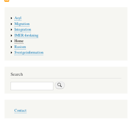
Main
Asyl
navigation
Migration
Integration
IMER-forskning
Home
Rasism
Sverigeinformation
Search
Search
Footer
Contact
menu