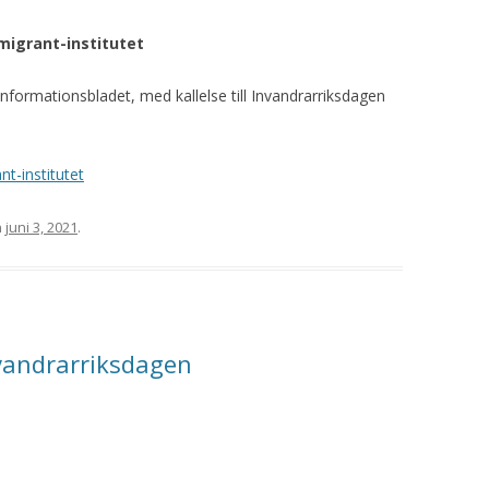
migrant-institutet
 informationsbladet, med kallelse till Invandrarriksdagen
t-institutet
n
juni 3, 2021
.
vandrarriksdagen