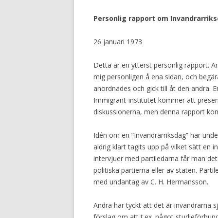
Personlig rapport om Invandrarrik
26 januari 1973
Detta är en ytterst personlig rapport. A
mig personligen å ena sidan, och begära
anordnades och gick till åt den andra. E
Immigrant-institutet kommer att pres
diskussionerna, men denna rapport komm
Idén om en ”Invandrarriksdag” har unde
aldrig klart tagits upp på vilket sätt e
intervjuer med partiledarna får man det
politiska partierna eller av staten. Part
med undantag av C. H. Hermansson.
Andra har tyckt att det är invandrarna 
förslag om att t.ex. något studieförbu