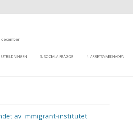
n
-3 december
Hoppa
till
. UTBILDNINGEN
3. SOCIALA FRÅGOR
4. ARBETSMARKNADEN
innehåll
ndet av Immigrant-institutet