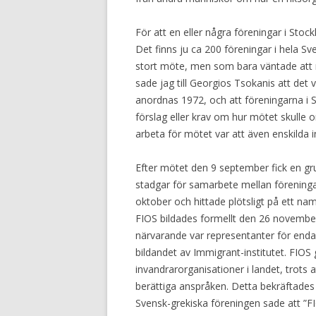
För att en eller några föreningar i Stoc
Det finns ju ca 200 föreningar i hela Sve
stort möte, men som bara väntade att ma
sade jag till Georgios Tsokanis att det v
anordnas 1972, och att föreningarna i
förslag eller krav om hur mötet skulle o
arbeta för mötet var att även enskilda i
Efter mötet den 9 september fick en gr
stadgar för samarbete mellan föreninga
oktober och hittade plötsligt på ett na
FIOS bildades formellt den 26 november
närvarande var representanter för enda
bildandet av Immigrant-institutet. FIOS 
invandrarorganisationer i landet, trots 
berättiga anspråken. Detta bekräftades 
Svensk-grekiska föreningen sade att ”F