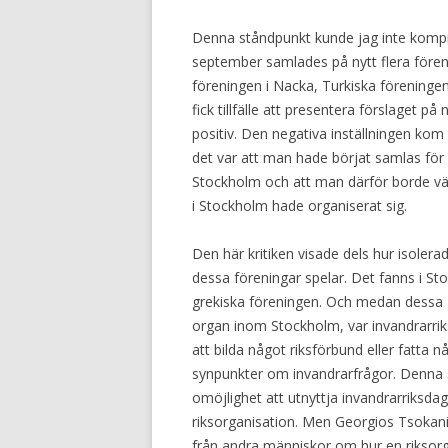
Denna ståndpunkt kunde jag inte kompr
september samlades på nytt flera föreni
föreningen i Nacka, Turkiska föreningen
fick tillfälle att presentera förslaget p
positiv. Den negativa inställningen kom 
det var att man hade börjat samlas för
Stockholm och att man därför borde vän
i Stockholm hade organiserat sig.
Den här kritiken visade dels hur isolerad
dessa föreningar spelar. Det fanns i S
grekiska föreningen. Och medan dessa 
organ inom Stockholm, var invandrarriksd
att bilda något riksförbund eller fatta
synpunkter om invandrarfrågor. Denna st
omöjlighet att utnyttja invandrarriksd
riksorganisation. Men Georgios Tsokanis
från andra människor om hur en riksorg