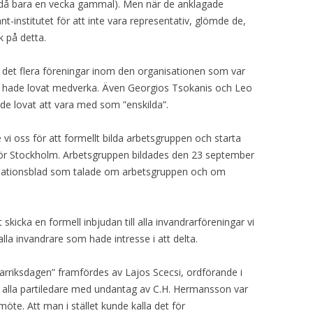
S då bara en vecka gammal). Men när de anklagade
-institutet för att inte vara representativ, glömde de,
k på detta.
 det flera föreningar inom den organisationen som var
om hade lovat medverka. Även Georgios Tsokanis och Leo
ade lovat att vara med som ”enskilda”.
i oss för att formellt bilda arbetsgruppen och starta
nför Stockholm. Arbetsgruppen bildades den 23 september
ationsblad som talade om arbetsgruppen och om
kicka en formell inbjudan till alla invandrarföreningar vi
alla invandrare som hade intresse i att delta.
rriksdagen” framfördes av Lajos Scecsi, ordförande i
tt alla partiledare med undantag av C.H. Hermansson var
möte. Att man i stället kunde kalla det för