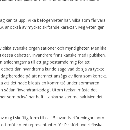
g kan ta upp, vilka befogenheter har, vilka som får vara
s.v. är också av mycket skiftande karaktär. Mig veterligen
av olika svenska organisationer och myndigheter. Men lika
i dessa debatter. Invandrare finns kanske med i publiken,
 anledningarna till att jag bestämde mig för att
 debatt där invandrarna kunde säga vad de själva tyckte.
iksdag”berodde på att namnet ansågs av flera som korrekt.
veta att det hade bildats en kommitté under sommaren
t en sådan ”invandrarriksdag”. Utom tvekan måste det
oner som också har haft i tankarna samma sak.Men det
v mig i skriftlig form till ca 15 invandrarföreningar inom
g ett möte med representanter för Riksförbundet finska