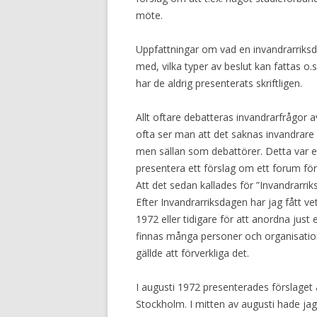
möte.
Uppfattningar om vad en invandrarriksda
med, vilka typer av beslut kan fattas o.
har de aldrig presenterats skriftligen.
Allt oftare debatteras invandrarfrågor 
ofta ser man att det saknas invandrare 
men sällan som debattörer. Detta var en
presentera ett förslag om ett forum för
Att det sedan kallades för ”Invandrarr
Efter Invandrarriksdagen har jag fått 
1972 eller tidigare för att anordna jus
finnas många personer och organisati
gällde att förverkliga det.
I augusti 1972 presenterades förslaget a
Stockholm. I mitten av augusti hade ja