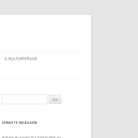
5. KULTURFRÅGOR
Sök
efter:
SENASTE INLÄGGEN
Arbetsgruppen för bildandet av