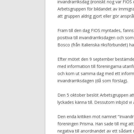
invandrarriksdag (ironiskt nog var FIO
Arbetsgruppen för bildandet av Immigrant
att gruppen aldrig gjort eller gör ansprå
Fram till den dag FIOS myntades, fanns
positiva till invandrarriksdagen och s
Bosco (från Italienska riksförbundet) h
Efter mötet den 9 september bestämde v
med information till föreningarna uta
och kom ut samma dag med ett inform
invandrarriksdagen (då som förslag).
Den 5 oktober beslöt Arbetsgruppen att s
lyckades känna till. Dessutom inbjöd vi 
Den enda kritiken mot namnet ”Invandra
föreningen Prisma. Han sade till mig a
negativa till anordnandet av ett sådant 