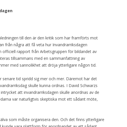
sdagen
nledningen till den är den kritik som har framförts mot
n från några att få veta hur Invandrarriksdagen
n officiell rapport från Arbetsgruppen för bildandet av
enteras tillsammans med en sammanfattning av
er med sannolikhet att dröja ytterligare någon tid.
r senare tid spridd sig mer och mer. Däremot har det
n invandrarriksdag skulle kunna ordnas. I David Schwarzs
 intrycket att invandrarriksdagen skulle anordnas av de
iledarna var naturligtvis skeptiska mot ett sådant möte,
själva som måste organisera den. Och det finns ytterligare
nd kunde vara plattform för anordnandet av ett sådant