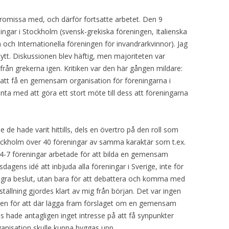
omissa med, och därför fortsatte arbetet. Den 9
ngar i Stockholm (svensk-grekiska föreningen, Italienska
 och Internationella föreningen för invandrarkvinnor). Jag
å nytt. Diskussionen blev häftig, men majoriteten var
från grekerna igen. Kritiken var den här gången mildare:
 att få en gemensam organisation för föreningarna i
ta med att göra ett stort möte till dess att föreningarna
e de hade varit hittills, dels en övertro på den roll som
tockholm över 40 föreningar av samma karaktär som t.ex.
4-7 föreningar arbetade för att bilda en gemensam
agens idé att inbjuda alla föreningar i Sverige, inte för
 några beslut, utan bara för att debattera och komma med
ällning gjordes klart av mig från början. Det var ingen
agen för att där lägga fram förslaget om en gemensam
 hade antagligen inget intresse på att få synpunkter
anisation skulle kunna byggas upp.