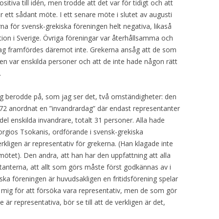
sitiva till idén, men trodde att det var för tidigt och att
ett sådant möte. I ett senare möte i slutet av augusti
na för svensk-grekiska föreningen helt negativa, likaså
on i Sverige. Övriga föreningar var återhållsamma och
slag framfördes däremot inte. Grekerna ansåg att de som
dagen var enskilda personer och att de inte hade någon rätt
.
ng berodde på, som jag ser det, två omständigheter: den
1972 anordnat en ”invandrardag” där endast representanter
el enskilda invandrare, totalt 31 personer. Alla hade
orgios Tsokanis, ordförande i svensk-grekiska
rkligen är representativ för grekerna. (Han klagade inte
mötet). Den andra, att han har den uppfattning att alla
nterna, att allt som görs måste först godkännas av i
kiska föreningen är huvudsakligen en fritidsförening spelar
vit mig för att försöka vara representativ, men de som gör
 är representativa, bör se till att de verkligen är det,