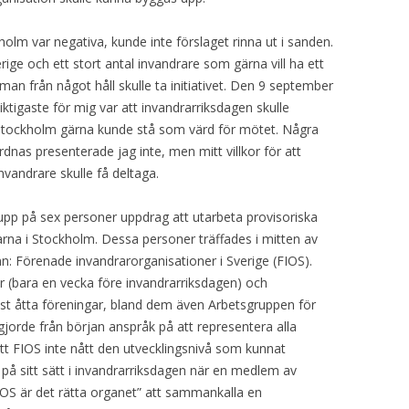
kholm var negativa, kunde inte förslaget rinna ut i sanden.
rige och ett stort antal invandrare som gärna vill ha ett
n från något håll skulle ta initiativet. Den 9 september
iktigaste för mig var att invandrarriksdagen skulle
 Stockholm gärna kunde stå som värd för mötet. Några
rdnas presenterade jag inte, men mitt villkor för att
nvandrare skulle få deltaga.
upp på sex personer uppdrag att utarbeta provisoriska
rna i Stockholm. Dessa personer träffades i mitten av
mn: Förenade invandrarorganisationer i Sverige (FIOS).
 (bara en vecka före invandrarriksdagen) och
st åtta föreningar, bland dem även Arbetsgruppen för
gjorde från början anspråk på att representera alla
att FIOS inte nått den utvecklingsnivå som kunnat
på sitt sätt i invandrarriksdagen när en medlem av
IOS är det rätta organet” att sammankalla en