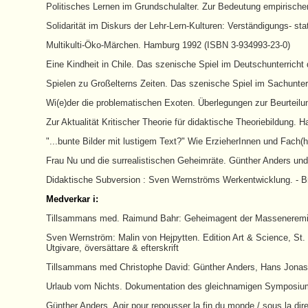
Politisches Lernen im Grundschulalter. Zur Bedeutung empirisch
Solidarität im Diskurs der Lehr-Lern-Kulturen: Verständigungs- s
Multikulti-Öko-Märchen. Hamburg 1992 (ISBN 3-934993-23-0)
Eine Kindheit in Chile. Das szenische Spiel im Deutschunterrich
Spielen zu Großelterns Zeiten. Das szenische Spiel im Sachunte
Wi(e)der die problematischen Exoten. Überlegungen zur Beurteilung
Zur Aktualität Kritischer Theorie für didaktische Theoriebildung
"...bunte Bilder mit lustigem Text?" Wie ErzieherInnen und Fach(
Frau Nu und die surrealistischen Geheimräte. Günther Anders und 
Didaktische Subversion : Sven Wernströms Werkentwicklung. - B
Medverkar i:
Tillsammans med. Raimund Bahr: Geheimagent der Masseneremiten
Sven Wernström: Malin von Hejpytten. Edition Art & Science, St.
Utgivare, översättare & efterskrift
Tillsammans med Christophe David: Günther Anders, Hans Jonas et 
Urlaub vom Nichts. Dokumentation des gleichnamigen Symposiums
Günther Anders. Agir pour repousser la fin du monde / sous la dir