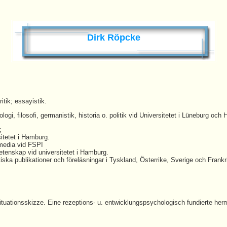
Dirk Röpcke
ritik; essayistik.
ogi, filosofi, germanistik, historia o. politik vid Universitetet i Lüneburg oc
;
itetet i Hamburg.
 media vid FSPI
vetenskap vid universitetet i Hamburg.
kritiska publikationer och föreläsningar i Tyskland, Österrike, Sverige och Frankr
Situationsskizze. Eine rezeptions- u. entwicklungspsychologisch fundierte h