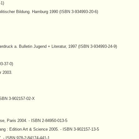
-1)
politischer Bildung. Hamburg 1990 (ISBN 3-934993-20-6)
erdruck a. Bulletin Jugend + Literatur, 1997 (ISBN 3-934993-24-9)
93-37-0)
r 2003.
 ISBN 3-902157-02-X
pse, Paris 2004. - ISBN 2-84950-013-5
g : Edition Art & Science 2005. - ISBN 3-902157-13-5
07. - ISBN 978-2-84174-441-1