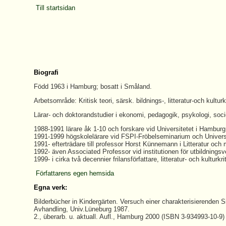
Till startsidan
Biografi
Född 1963 i Hamburg; bosatt i Småland.
Arbetsområde: Kritisk teori, särsk. bildnings-, litteratur-och kulturk
Lärar- och doktorandstudier i ekonomi, pedagogik, psykologi, sociol
1988-1991 lärare åk 1-10 och forskare vid Universitetet i Hamburg
1991-1999 högskolelärare vid FSPI-Fröbelseminarium och Univers
1991- efterträdare till professor Horst Künnemann i Litteratur och
1992- även Associated Professor vid institutionen för utbildnings
1999- i cirka två decennier frilansförfattare, litteratur- och kultur
Författarens egen hemsida
Egna verk:
Bilderbücher in Kindergärten. Versuch einer charakterisierenden 
Avhandling, Univ.Lüneburg 1987.
2., überarb. u. aktuall. Aufl., Hamburg 2000 (ISBN 3-934993-10-9)