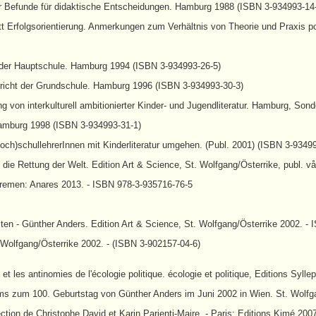
er Befunde für didaktische Entscheidungen. Hamburg 1988 (ISBN 3-934993-14
tatt Erfolgsorientierung. Anmerkungen zum Verhältnis von Theorie und Praxis 
t der Hauptschule. Hamburg 1994 (ISBN 3-934993-26-5)
rricht der Grundschule. Hamburg 1996 (ISBN 3-934993-30-3)
 von interkulturell ambitionierter Kinder- und Jugendliteratur. Hamburg, Sond
. Hamburg 1998 (ISBN 3-934993-31-1)
hoch)schullehrerInnen mit Kinderliteratur umgehen. (Publ. 2001) (ISBN 3-9349
die Rettung der Welt. Edition Art & Science, St. Wolfgang/Österrike, publ. vå
remen: Anares 2013. - ISBN 978-3-935716-76-5
 - Günther Anders. Edition Art & Science, St. Wolfgang/Österrike 2002. -
 Wolfgang/Österrike 2002. - (ISBN 3-902157-04-6)
les antinomies de l'écologie politique. écologie et politique, Editions Sylle
 zum 100. Geburtstag von Günther Anders im Juni 2002 in Wien. St. Wolfgan
ection de Christophe David et Karin Parienti-Maire. - Paris: Editions Kimé 20