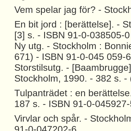
Vem spelar jag för? - Stockh
En bit jord : [berättelse]. -
[3] s. - ISBN 91-0-038505-0
Ny utg. - Stockholm : Bonnier
671) - ISBN 91-0-045 059-6
Storstilsutg. - [Baambrugge
Stockholm, 1990. - 382 s. - (
Tulpanträdet : en berättelse
187 s. - ISBN 91-0-045927-
Virvlar och spår. - Stockhol
91-0-047202-6