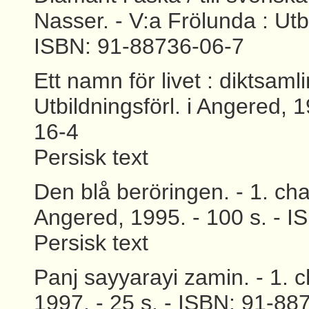
Nasser. - V:a Frölunda : Utb
ISBN: 91-88736-06-7
Ett namn för livet : diktsaml
Utbildningsförl. i Angered, 
16-4
Persisk text
Den blå beröringen. - 1. chap
Angered, 1995. - 100 s. - 
Persisk text
Panj sayyarayi zamin. - 1. c
1997. - 25 s. - ISBN: 91-88