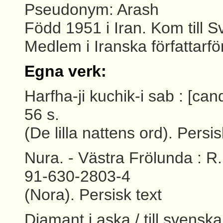
Pseudonym: Arash
Född 1951 i Iran. Kom till S
Medlem i Iranska författarför
Egna verk:
Harfha-ji kuchik-i sab : [cand
56 s.
(De lilla nattens ord). Persis
Nura. - Västra Frölunda : R.
91-630-2803-4
(Nora). Persisk text
Diamant i aska / till sven