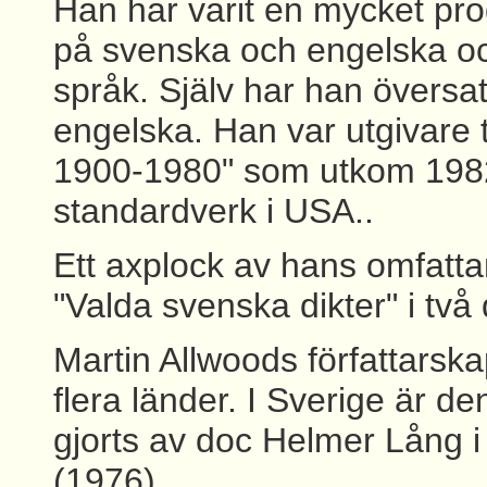
Han har varit en mycket prod
på svenska och engelska och b
språk. Själv har han översatt 
engelska. Han var utgivare 
1900-1980" som utkom 1982 
standardverk i USA..
Ett axplock av hans omfattan
"Valda svenska dikter" i två
Martin Allwoods författarskap
flera länder. I Sverige är 
gjorts av doc Helmer Lång 
(1976).