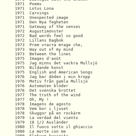
1971  Poems 

1971  Lotus Lona 

1971  Carvings  

1971  Unexpected image

1971  Den Nya fegheten 

1971  Gateway of the senses 

1972  Augustimönster

1972  Bad words feel so good 

1972  Lillans Dagbok 

1973  Prem v+ac+a m+age che,

1973  Way out of my mind 

1973  Between the lines 

1975  Images d'août  

1975  Jag minns det vackra Mullsjö 

1975  Bildande konst  

1975  English and American Songs 

1976  Jag bar döden i min kropp 

1976  Motiv från gamla Mullsjö 

1976  Automaten blöder 

1976  Det svenska brottet 

1977  The truth of the wind 

1977  Oh, My ! 

1978  Imagens de agosto 

1978  Vem bor i ljuset 

1978  Skuggor på en rockärm 

1979  La verdad del viento  

1979  18 1/2 Ausländer 

1980  Il fuoco sotto il ghiaccio  

1980  La morte con me  

1980  Elokuun kuvioita
