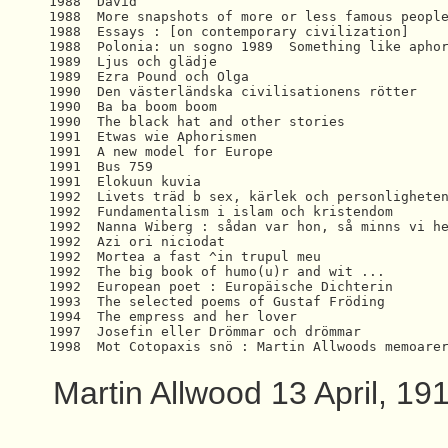
1988  David 

1988  More snapshots of more or less famous people
1988  Essays : [on contemporary civilization]  

1988  Polonia: un sogno 1989  Something like aphor
1989  Ljus och glädje 

1989  Ezra Pound och Olga 

1990  Den västerländska civilisationens rötter 

1990  Ba ba boom boom  

1990  The black hat and other stories

1991  Etwas wie Aphorismen 

1991  A new model for Europe 

1991  Bus 759 

1991  Elokuun kuvia  

1992  Livets träd b sex, kärlek och personligheten
1992  Fundamentalism i islam och kristendom  

1992  Nanna Wiberg : sådan var hon, så minns vi he
1992  Azi ori niciodat 

1992  Mortea a fast ^in trupul meu 

1992  The big book of humo(u)r and wit ...

1992  European poet : Europäische Dichterin 

1993  The selected poems of Gustaf Fröding 

1994  The empress and her lover 

1997  Josefin eller Drömmar och drömmar  

Martin Allwood 13 April, 19