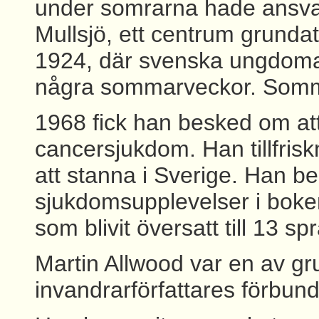
under somrarna hade ansvar
Mullsjö, ett centrum grunda
1924, där svenska ungdomar
några sommarveckor. Somm
1968 fick han besked om at
cancersjukdom. Han tillfris
att stanna i Sverige. Han b
sjukdomsupplevelser i boke
som blivit översatt till 13 sp
Martin Allwood var en av gru
invandrarförfattares förbun