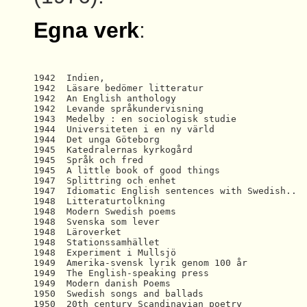
Egna verk
:
1942  Indien, 

1942  Läsare bedömer litteratur 

1942  An English anthology   

1942  Levande språkundervisning   

1943  Medelby : en sociologisk studie 

1944  Universiteten i en ny värld 

1944  Det unga Göteborg 

1945  Katedralernas kyrkogård 

1945  Språk och fred 

1945  A little book of good things   

1947  Splittring och enhet 

1947  Idiomatic English sentences with Swedish..

1948  Litteraturtolkning 

1948  Modern Swedish poems  

1948  Svenska som lever 

1948  Läroverket 

1948  Stationssamhället 

1948  Experiment i Mullsjö

1949  Amerika-svensk lyrik genom 100 år

1949  The English-speaking press 

1949  Modern danish Poems 

1950  Swedish songs and ballads 

1950  20th century Scandinavian poetry 
