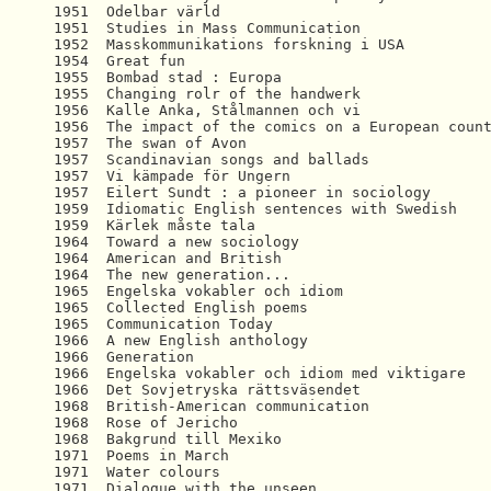
1951  Odelbar värld 

1951  Studies in Mass Communication 

1954  Great fun 

1955  Bombad stad : Europa 

1955  Changing rolr of the handwerk 

1956  Kalle Anka, Stålmannen och vi

1956  The impact of the comics on a European count
1957  The swan of Avon 

1957  Scandinavian songs and ballads

1957  Vi kämpade för Ungern

1957  Eilert Sundt : a pioneer in sociology 

1959  Idiomatic English sentences with Swedish 

1959  Kärlek måste tala 

1964  Toward a new sociology

1964  American and British

1964  The new generation... 

1965  Engelska vokabler och idiom  

1965  Collected English poems 

1965  Communication Today 

1966  A new English anthology  

1966  Generation 

1966  Engelska vokabler och idiom med viktigare

1966  Det Sovjetryska rättsväsendet 

1968  British-American communication

1968  Rose of Jericho 

1968  Bakgrund till Mexiko 

1971  Poems in March 

1971  Water colours

1971  Dialogue with the unseen 
