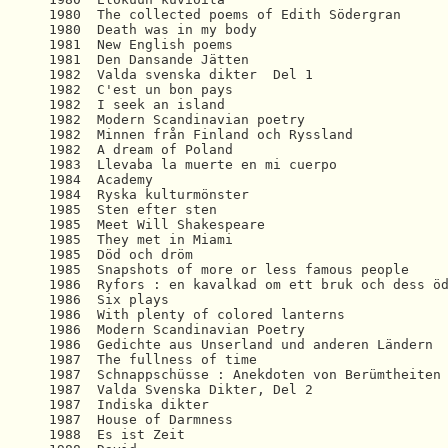
1980  The collected poems of Edith Södergran 

1980  Death was in my body 

1981  New English poems 

1981  Den Dansande Jätten 

1982  Valda svenska dikter  Del 1

1982  C'est un bon pays 

1982  I seek an island  

1982  Modern Scandinavian poetry

1982  Minnen från Finland och Ryssland 

1982  A dream of Poland  

1983  Llevaba la muerte en mi cuerpo 

1984  Academy 

1984  Ryska kulturmönster 

1985  Sten efter sten 

1985  Meet Will Shakespeare 

1985  They met in Miami 

1985  Död och dröm 

1985  Snapshots of more or less famous people 

1986  Ryfors : en kavalkad om ett bruk och dess öd
1986  Six plays 

1986  With plenty of colored lanterns 

1986  Modern Scandinavian Poetry 

1986  Gedichte aus Unserland und anderen Ländern 

1987  The fullness of time 

1987  Schnappschüsse : Anekdoten von Berümtheiten 
1987  Valda Svenska Dikter, Del 2

1987  Indiska dikter 

1987  House of Darmness

1988  Es ist Zeit 
